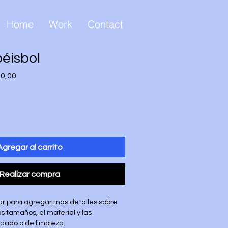
Home
Work
Contact
béisbol
o
Precio
00,00
de
oferta
Agregar al carrito
Realizar compra
ar para agregar más detalles sobre 
s tamaños, el material y las 
idado o de limpieza.