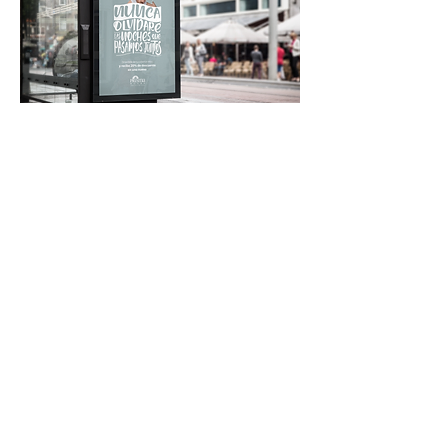
Más trabajos
Conversemos
Te invitamos un café para que nos
cuentes sobre tu marca.
+593 99 30 42 202
hagamos@xlgrandesideas.com